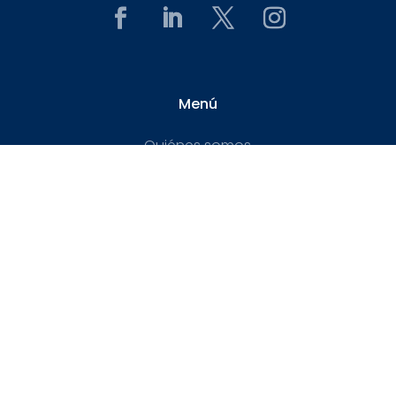
Menú
Quiénes somos
Equipo
Nuestro Trabajo
Blog
Transparencia
Publicaciones
Contacto
Contáctanos